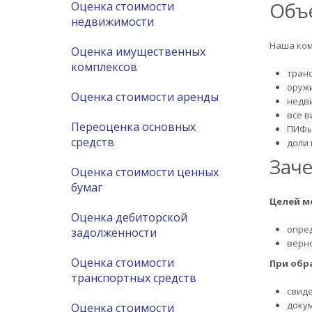
Объе
Оценка стоимости
недвижимости
Наша ком
Оценка имущественных
комплексов
тран
оруж
Оценка стоимости аренды
недв
все в
Переоценка основных
ПИФы
средств
доли 
Заче
Оценка стоимости ценных
бумаг
Целей м
Оценка дебиторской
опред
задолженности
верн
Оценка стоимости
При обр
транспортных средств
свиде
доку
Оценка стоимости