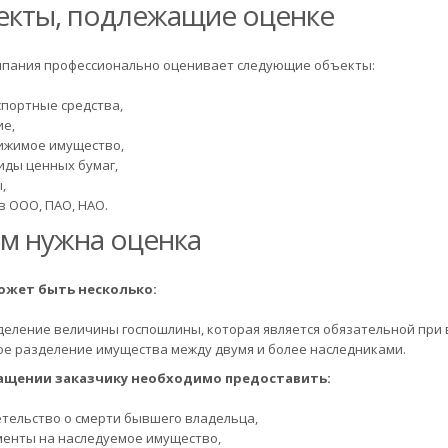
кты, подлежащие оценке
пания профессионально оценивает следующие объекты:
спортные средства,
ие,
ижимое имущество,
иды ценных бумаг,
,
в ООО, ПАО, НАО.
м нужна оценка
ожет быть несколько:
еление величины госпошлины, которая является обязательной при в
ое разделение имущества между двумя и более наследниками.
ащении заказчику необходимо предоставить:
тельство о смерти бывшего владельца,
менты на наследуемое имущество,